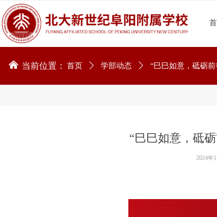
낀
当前位置：
首页
ꄲ
学部动态
ꄲ
“巳巳如意，砥砺前
“巳巳如意，砥砺
2024年