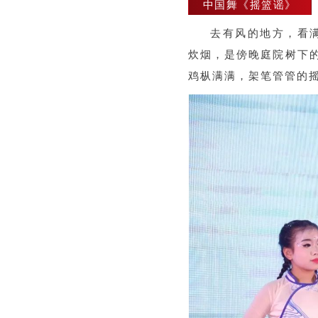
中国舞《摇篮谣》
去有风的地方，看
炊烟，是傍晚庭院树下
鸡枞满满，架笔管管的