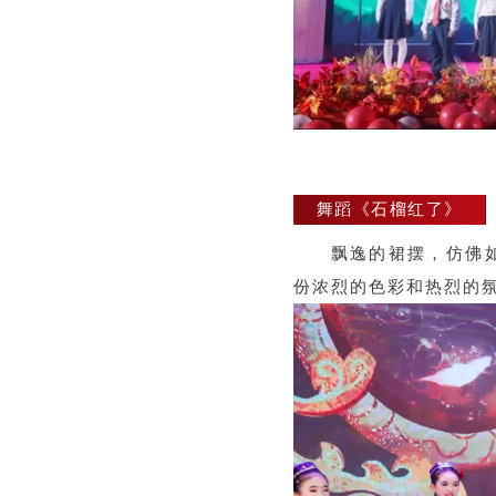
舞蹈《石榴红了》
飘逸的裙摆，仿佛
份浓烈的色彩和热烈的